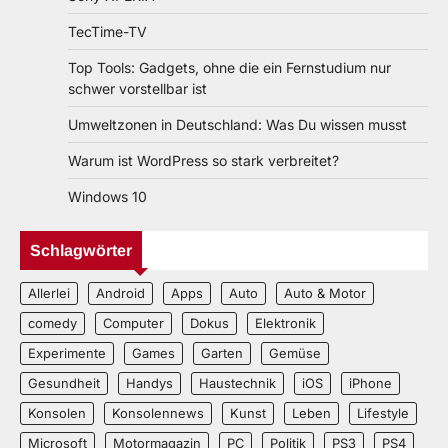
TecTime-TV
Top Tools: Gadgets, ohne die ein Fernstudium nur
schwer vorstellbar ist
Umweltzonen in Deutschland: Was Du wissen musst
Warum ist WordPress so stark verbreitet?
Windows 10
Schlagwörter
Allerlei
Android
Apps
Auto
Auto & Motor
comedy
Computer
Dokus
Elektronik
Experimente
Games
Garten
Gemüse
Gesundheit
Handys
Haustechnik
iOS
iPhone
Konsolen
Konsolennews
Kunst
Leben
Lifestyle
Microsoft
Motormagazin
PC
Politik
PS3
PS4