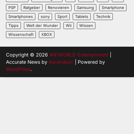
PSP
Ratgeber
Renovieren
Samsung
Smartphone
Smartphones
sony
Sport
Tablets
Technik
Tipps
Welt der Wunder
Wii
Wissen
Wissenschaft
XBOX
Copyright © 2026
AN1WORLD Entertainment
|
Accurate News by
Ascendoor
| Powered by
WordPress
.