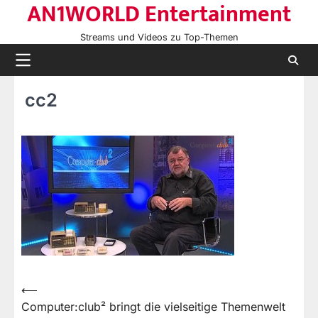
AN1WORLD Entertainment
Skip
to
Streams und Videos zu Top-Themen
content
cc2
⟵
Beitragsnavigation
Computer:club² bringt die vielseitige Themenwelt