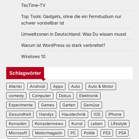
TecTime-TV
Top Tools: Gadgets, ohne die ein Fernstudium nur
schwer vorstellbar ist
Umweltzonen in Deutschland: Was Du wissen musst
Warum ist WordPress so stark verbreitet?
Windows 10
Schlagwörter
Allerlei
Android
Apps
Auto
Auto & Motor
comedy
Computer
Dokus
Elektronik
Experimente
Games
Garten
Gemüse
Gesundheit
Handys
Haustechnik
iOS
iPhone
Konsolen
Konsolennews
Kunst
Leben
Lifestyle
Microsoft
Motormagazin
PC
Politik
PS3
PS4