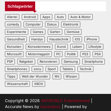
Schlagwörter
Allerlei
Android
Apps
Auto
Auto & Motor
comedy
Computer
Dokus
Elektronik
Experimente
Games
Garten
Gemüse
Gesundheit
Handys
Haustechnik
iOS
iPhone
Konsolen
Konsolennews
Kunst
Leben
Lifestyle
Microsoft
Motormagazin
PC
Politik
PS3
PS4
PSP
Ratgeber
Renovieren
Samsung
Smartphone
Smartphones
sony
Sport
Tablets
Technik
Tipps
Welt der Wunder
Wii
Wissen
Wissenschaft
XBOX
Copyright © 2026
AN1WORLD Entertainment
|
Accurate News by
Ascendoor
| Powered by