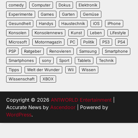
comedy
Computer
Dokus
Elektronik
Experimente
Games
Garten
Gemüse
Gesundheit
Handys
Haustechnik
iOS
iPhone
Konsolen
Konsolennews
Kunst
Leben
Lifestyle
Microsoft
Motormagazin
PC
Politik
PS3
PS4
PSP
Ratgeber
Renovieren
Samsung
Smartphone
Smartphones
sony
Sport
Tablets
Technik
Tipps
Welt der Wunder
Wii
Wissen
Wissenschaft
XBOX
Copyright © 2026
AN1WORLD Entertainment
|
Accurate News by
Ascendoor
| Powered by
WordPress
.