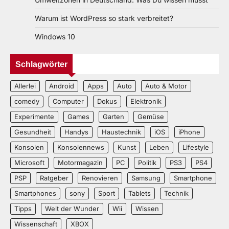
Warum ist WordPress so stark verbreitet?
Windows 10
Schlagwörter
Allerlei
Android
Apps
Auto
Auto & Motor
comedy
Computer
Dokus
Elektronik
Experimente
Games
Garten
Gemüse
Gesundheit
Handys
Haustechnik
iOS
iPhone
Konsolen
Konsolennews
Kunst
Leben
Lifestyle
Microsoft
Motormagazin
PC
Politik
PS3
PS4
PSP
Ratgeber
Renovieren
Samsung
Smartphone
Smartphones
sony
Sport
Tablets
Technik
Tipps
Welt der Wunder
Wii
Wissen
Wissenschaft
XBOX