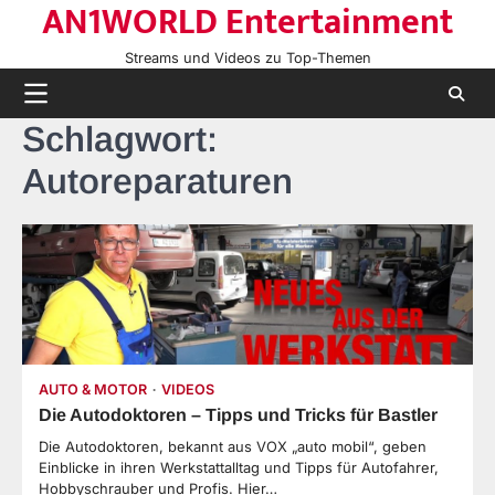
AN1WORLD Entertainment
Skip
to
Streams und Videos zu Top-Themen
content
Schlagwort:
Autoreparaturen
AUTO & MOTOR
VIDEOS
Die Autodoktoren – Tipps und Tricks für Bastler
Die Autodoktoren, bekannt aus VOX „auto mobil“, geben
Einblicke in ihren Werkstattalltag und Tipps für Autofahrer,
Hobbyschrauber und Profis. Hier…