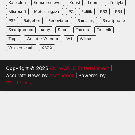
Konsolen
Konsolennews
Kunst
Leben
Lifestyle
Microsoft
Motormagazin
PC
Politik
PS3
PS4
PSP
Ratgeber
Renovieren
Samsung
Smartphone
Smartphones
sony
Sport
Tablets
Technik
Tipps
Welt der Wunder
Wii
Wissen
Wissenschaft
XBOX
Copyright © 2026
AN1WORLD Entertainment
|
Accurate News by
Ascendoor
| Powered by
WordPress
.