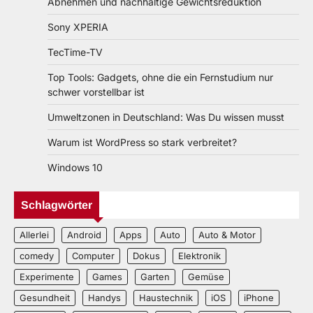
Abnehmen und nachhaltige Gewichtsreduktion
Sony XPERIA
TecTime-TV
Top Tools: Gadgets, ohne die ein Fernstudium nur
schwer vorstellbar ist
Umweltzonen in Deutschland: Was Du wissen musst
Warum ist WordPress so stark verbreitet?
Windows 10
Schlagwörter
Allerlei
Android
Apps
Auto
Auto & Motor
comedy
Computer
Dokus
Elektronik
Experimente
Games
Garten
Gemüse
Gesundheit
Handys
Haustechnik
iOS
iPhone