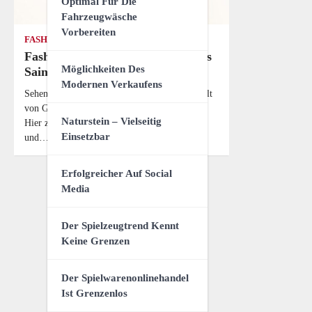
Optimal Für Die
Fahrzeugwäsche
Vorbereiten
FASHION
STARS & LIFESTYLE
VIDEOS
Fashion Time von Armani bis Yves
Möglichkeiten Des
Saint Laurent
Modernen Verkaufens
Sehen Sie hier die Highlights aus der Modewelt
von Giorgio Armani bis Vivienne Westwood.
Naturstein – Vielseitig
Hier zeigen Star-Designer ihre Kollektionen
Einsetzbar
und…
Erfolgreicher Auf Social
Media
Der Spielzeugtrend Kennt
Keine Grenzen
Der Spielwarenonlinehandel
Ist Grenzenlos