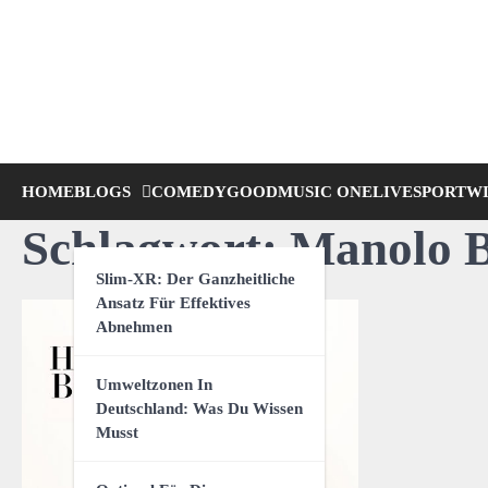
Skip
to
content
HOME
BLOGS
COMEDY
GOODMUSIC ONE
LIVE
SPORT
W
Schlagwort:
Manolo B
Slim-XR: Der Ganzheitliche
Ansatz Für Effektives
Abnehmen
Umweltzonen In
Deutschland: Was Du Wissen
Musst