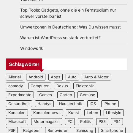
Top Tools: Gadgets, ohne die ein Fernstudium nur
schwer vorstellbar ist
Umweltzonen in Deutschland: Was Du wissen musst
Warum ist WordPress so stark verbreitet?
Windows 10
Schlagwörter
Allerlei
Android
Apps
Auto
Auto & Motor
comedy
Computer
Dokus
Elektronik
Experimente
Games
Garten
Gemüse
Gesundheit
Handys
Haustechnik
iOS
iPhone
Konsolen
Konsolennews
Kunst
Leben
Lifestyle
Microsoft
Motormagazin
PC
Politik
PS3
PS4
PSP
Ratgeber
Renovieren
Samsung
Smartphone