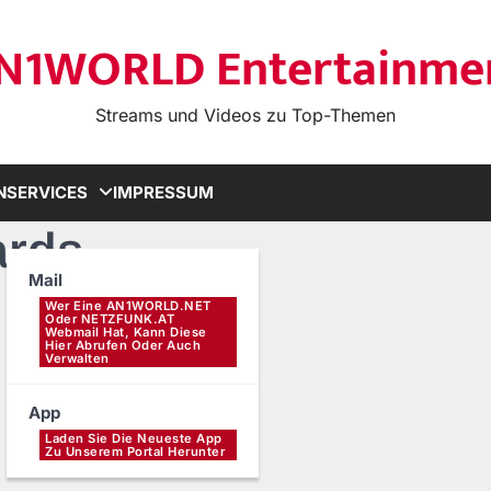
N1WORLD Entertainme
Streams und Videos zu Top-Themen
N
SERVICES
IMPRESSUM
ards
Mail
Wer Eine AN1WORLD.NET
Oder NETZFUNK.AT
Webmail Hat, Kann Diese
Hier Abrufen Oder Auch
Verwalten
App
Laden Sie Die Neueste App
Zu Unserem Portal Herunter