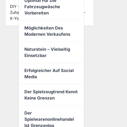
Optimal Für Die
Fahrzeugwäsche
DIY – Do it Yourself Ideen für dein
Zuhause – Wir haben die schönsten Do-
Vorbereiten
It-Yourself Ideen für Dich und deine…
Möglichkeiten Des
Modernen Verkaufens
Naturstein – Vielseitig
Einsetzbar
Erfolgreicher Auf Social
Media
Der Spielzeugtrend Kennt
Keine Grenzen
Der
Spielwarenonlinehandel
Ist Grenzenlos