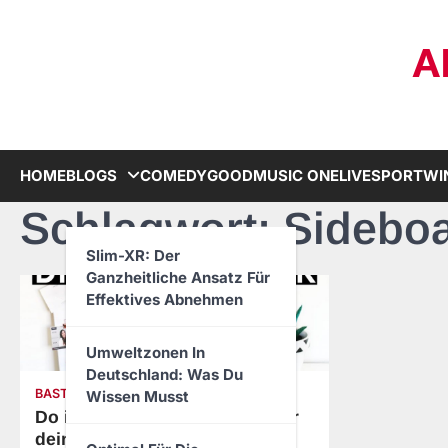
Skip
to
A
content
HOME
BLOGS
COMEDY
GOODMUSIC ONE
LIVE
SPORT
WI
Schlagwort:
Sidebo
Slim-XR: Der
Ganzheitliche Ansatz Für
Effektives Abnehmen
Umweltzonen In
Deutschland: Was Du
BASTELN
KINDER
TIPPS
VIDEOS
Wissen Musst
Do it Yourself geniale Ideen für
dein Zuhause