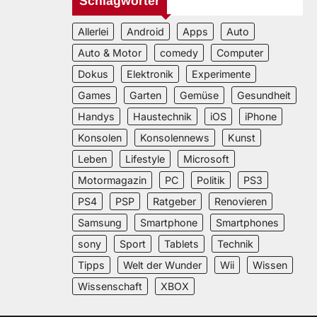
Schlagwörter
Allerlei
Android
Apps
Auto
Auto & Motor
comedy
Computer
Dokus
Elektronik
Experimente
Games
Garten
Gemüse
Gesundheit
Handys
Haustechnik
iOS
iPhone
Konsolen
Konsolennews
Kunst
Leben
Lifestyle
Microsoft
Motormagazin
PC
Politik
PS3
PS4
PSP
Ratgeber
Renovieren
Samsung
Smartphone
Smartphones
sony
Sport
Tablets
Technik
Tipps
Welt der Wunder
Wii
Wissen
Wissenschaft
XBOX