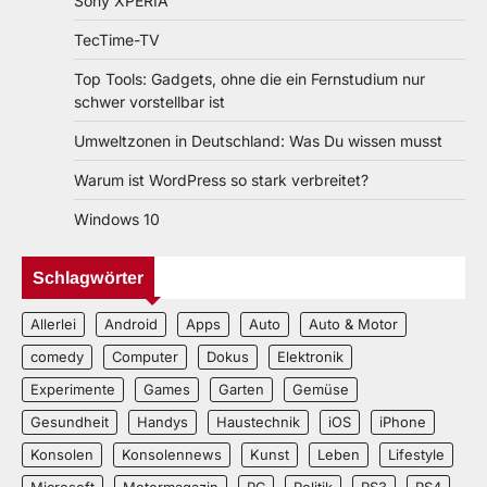
Sony XPERIA
TecTime-TV
Top Tools: Gadgets, ohne die ein Fernstudium nur
schwer vorstellbar ist
Umweltzonen in Deutschland: Was Du wissen musst
Warum ist WordPress so stark verbreitet?
Windows 10
Schlagwörter
Allerlei
Android
Apps
Auto
Auto & Motor
comedy
Computer
Dokus
Elektronik
Experimente
Games
Garten
Gemüse
Gesundheit
Handys
Haustechnik
iOS
iPhone
Konsolen
Konsolennews
Kunst
Leben
Lifestyle
Microsoft
Motormagazin
PC
Politik
PS3
PS4