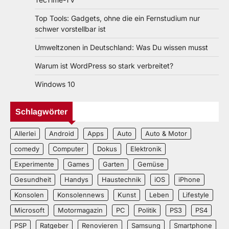
Top Tools: Gadgets, ohne die ein Fernstudium nur
schwer vorstellbar ist
Umweltzonen in Deutschland: Was Du wissen musst
Warum ist WordPress so stark verbreitet?
Windows 10
Schlagwörter
Allerlei
Android
Apps
Auto
Auto & Motor
comedy
Computer
Dokus
Elektronik
Experimente
Games
Garten
Gemüse
Gesundheit
Handys
Haustechnik
iOS
iPhone
Konsolen
Konsolennews
Kunst
Leben
Lifestyle
Microsoft
Motormagazin
PC
Politik
PS3
PS4
PSP
Ratgeber
Renovieren
Samsung
Smartphone