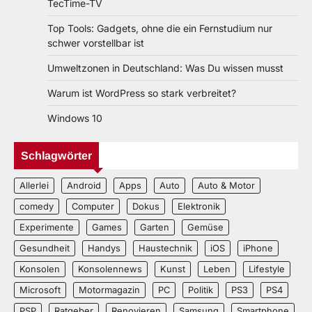
TecTime-TV
Top Tools: Gadgets, ohne die ein Fernstudium nur
schwer vorstellbar ist
Umweltzonen in Deutschland: Was Du wissen musst
Warum ist WordPress so stark verbreitet?
Windows 10
Schlagwörter
Allerlei
Android
Apps
Auto
Auto & Motor
comedy
Computer
Dokus
Elektronik
Experimente
Games
Garten
Gemüse
Gesundheit
Handys
Haustechnik
iOS
iPhone
Konsolen
Konsolennews
Kunst
Leben
Lifestyle
Microsoft
Motormagazin
PC
Politik
PS3
PS4
PSP
Ratgeber
Renovieren
Samsung
Smartphone