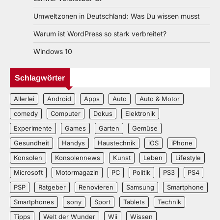
Umweltzonen in Deutschland: Was Du wissen musst
Warum ist WordPress so stark verbreitet?
Windows 10
Schlagwörter
Allerlei
Android
Apps
Auto
Auto & Motor
comedy
Computer
Dokus
Elektronik
Experimente
Games
Garten
Gemüse
Gesundheit
Handys
Haustechnik
iOS
iPhone
Konsolen
Konsolennews
Kunst
Leben
Lifestyle
Microsoft
Motormagazin
PC
Politik
PS3
PS4
PSP
Ratgeber
Renovieren
Samsung
Smartphone
Smartphones
sony
Sport
Tablets
Technik
Tipps
Welt der Wunder
Wii
Wissen