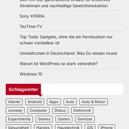
Abnehmen und nachhaltige Gewichtsreduktion
Sony XPERIA
TecTime-TV
Top Tools: Gadgets, ohne die ein Fernstudium nur
schwer vorstellbar ist
Umweltzonen in Deutschland: Was Du wissen musst
Warum ist WordPress so stark verbreitet?
Windows 10
Schlagwörter
Allerlei
Android
Apps
Auto
Auto & Motor
comedy
Computer
Dokus
Elektronik
Experimente
Games
Garten
Gemüse
Gesundheit
Handys
Haustechnik
iOS
iPhone