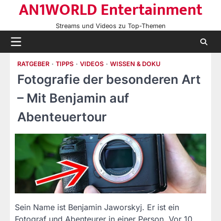
AN1WORLD Entertainment
Skip
to
Streams und Videos zu Top-Themen
content
RATGEBER
TIPPS
VIDEOS
WISSEN & DOKU
Fotografie der besonderen Art
– Mit Benjamin auf
Abenteuertour
Sein Name ist Benjamin Jaworskyj. Er ist ein
Fotograf und Abenteurer in einer Person. Vor 10