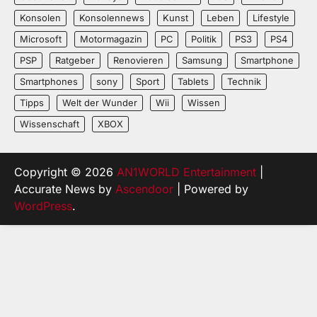
Konsolen
Konsolennews
Kunst
Leben
Lifestyle
Microsoft
Motormagazin
PC
Politik
PS3
PS4
PSP
Ratgeber
Renovieren
Samsung
Smartphone
Smartphones
sony
Sport
Tablets
Technik
Tipps
Welt der Wunder
Wii
Wissen
Wissenschaft
XBOX
Copyright © 2026
AN1WORLD Entertainment
|
Accurate News by
Ascendoor
| Powered by
WordPress
.