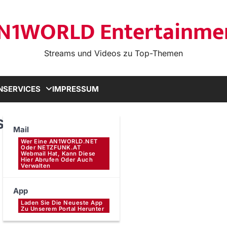
N1WORLD Entertainme
Streams und Videos zu Top-Themen
N
SERVICES
IMPRESSUM
ssen ist Macht
Mail
Wer Eine AN1WORLD.NET
Oder NETZFUNK.AT
Webmail Hat, Kann Diese
Hier Abrufen Oder Auch
Verwalten
App
Laden Sie Die Neueste App
Zu Unserem Portal Herunter