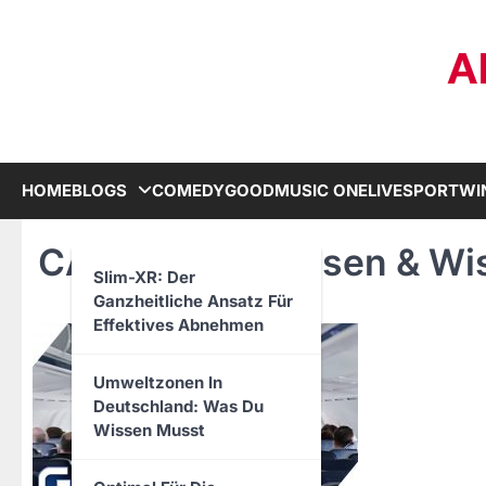
Skip
to
A
content
HOME
BLOGS
COMEDY
GOODMUSIC ONE
LIVE
SPORT
WI
CALILEO ist Wissen & Wi
Slim-XR: Der
Ganzheitliche Ansatz Für
Effektives Abnehmen
Umweltzonen In
Deutschland: Was Du
Wissen Musst