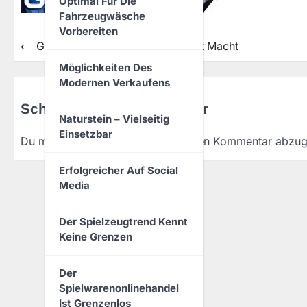
Optimal Für Die
Fahrzeugwäsche
Vorbereiten
⟵
GALILEO ist Wissen & Wissen ist Macht
Beitragsnavigation
Möglichkeiten Des
Modernen Verkaufens
Schreibe einen Kommentar
Naturstein – Vielseitig
Einsetzbar
Du musst
angemeldet
sein, um einen Kommentar abzu
Erfolgreicher Auf Social
Media
Der Spielzeugtrend Kennt
Keine Grenzen
Der
Spielwarenonlinehandel
Ist Grenzenlos