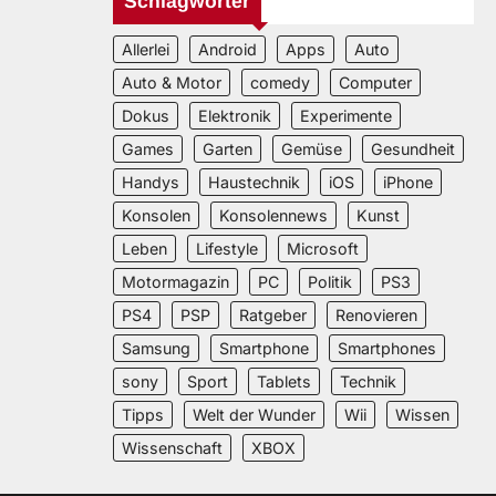
Schlagwörter
Allerlei
Android
Apps
Auto
Auto & Motor
comedy
Computer
Dokus
Elektronik
Experimente
Games
Garten
Gemüse
Gesundheit
Handys
Haustechnik
iOS
iPhone
Konsolen
Konsolennews
Kunst
Leben
Lifestyle
Microsoft
Motormagazin
PC
Politik
PS3
PS4
PSP
Ratgeber
Renovieren
Samsung
Smartphone
Smartphones
sony
Sport
Tablets
Technik
Tipps
Welt der Wunder
Wii
Wissen
Wissenschaft
XBOX