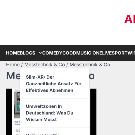
Skip
to
A
content
HOME
BLOGS
COMEDY
GOODMUSIC ONE
LIVE
SPORT
WI
Home
Messtechnik & Co
Messtechnik & Co
Messtechnik & Co
Slim-XR: Der
Ganzheitliche Ansatz Für
Effektives Abnehmen
Umweltzonen In
Deutschland: Was Du
Wissen Musst