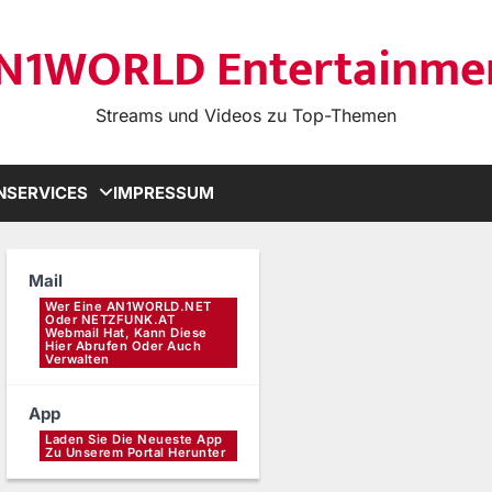
N1WORLD Entertainme
Streams und Videos zu Top-Themen
N
SERVICES
IMPRESSUM
Mail
Wer Eine AN1WORLD.NET
Oder NETZFUNK.AT
Webmail Hat, Kann Diese
Hier Abrufen Oder Auch
Verwalten
App
Laden Sie Die Neueste App
Zu Unserem Portal Herunter