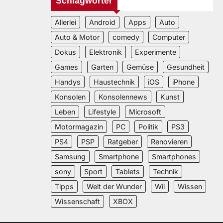
Schlagwörter
Allerlei
Android
Apps
Auto
Auto & Motor
comedy
Computer
Dokus
Elektronik
Experimente
Games
Garten
Gemüse
Gesundheit
Handys
Haustechnik
iOS
iPhone
Konsolen
Konsolennews
Kunst
Leben
Lifestyle
Microsoft
Motormagazin
PC
Politik
PS3
PS4
PSP
Ratgeber
Renovieren
Samsung
Smartphone
Smartphones
sony
Sport
Tablets
Technik
Tipps
Welt der Wunder
Wii
Wissen
Wissenschaft
XBOX