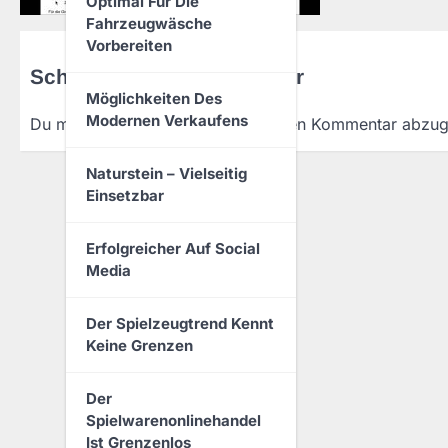
Optimal Für Die
Fahrzeugwäsche
Vorbereiten
Schreibe einen Kommentar
Möglichkeiten Des
Modernen Verkaufens
Du musst
angemeldet
sein, um einen Kommentar abzu
Naturstein – Vielseitig
Einsetzbar
Erfolgreicher Auf Social
Media
Der Spielzeugtrend Kennt
Keine Grenzen
Der
Spielwarenonlinehandel
Ist Grenzenlos