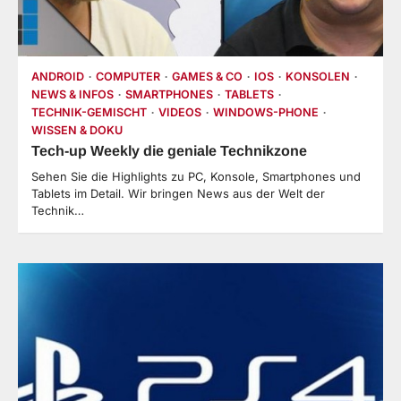
ANDROID
COMPUTER
GAMES & CO
IOS
KONSOLEN
NEWS & INFOS
SMARTPHONES
TABLETS
TECHNIK-GEMISCHT
VIDEOS
WINDOWS-PHONE
WISSEN & DOKU
Tech-up Weekly die geniale Technikzone
Sehen Sie die Highlights zu PC, Konsole, Smartphones und
Tablets im Detail. Wir bringen News aus der Welt der
Technik…