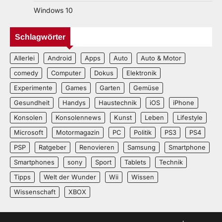
Windows 10
Schlagwörter
Allerlei
Android
Apps
Auto
Auto & Motor
comedy
Computer
Dokus
Elektronik
Experimente
Games
Garten
Gemüse
Gesundheit
Handys
Haustechnik
iOS
iPhone
Konsolen
Konsolennews
Kunst
Leben
Lifestyle
Microsoft
Motormagazin
PC
Politik
PS3
PS4
PSP
Ratgeber
Renovieren
Samsung
Smartphone
Smartphones
sony
Sport
Tablets
Technik
Tipps
Welt der Wunder
Wii
Wissen
Wissenschaft
XBOX