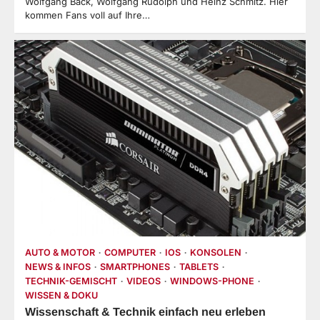
Wolfgang Back, Wolfgang Rudolph und Heinz Schmitz. Hier
kommen Fans voll auf Ihre…
AUTO & MOTOR
COMPUTER
IOS
KONSOLEN
NEWS & INFOS
SMARTPHONES
TABLETS
TECHNIK-GEMISCHT
VIDEOS
WINDOWS-PHONE
WISSEN & DOKU
Wissenschaft & Technik einfach neu erleben