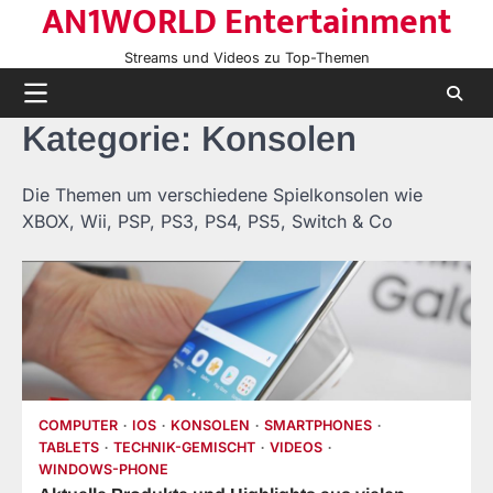
AN1WORLD Entertainment
Skip
to
Streams und Videos zu Top-Themen
content
Kategorie:
Konsolen
Die Themen um verschiedene Spielkonsolen wie
XBOX, Wii, PSP, PS3, PS4, PS5, Switch & Co
COMPUTER
IOS
KONSOLEN
SMARTPHONES
TABLETS
TECHNIK-GEMISCHT
VIDEOS
WINDOWS-PHONE