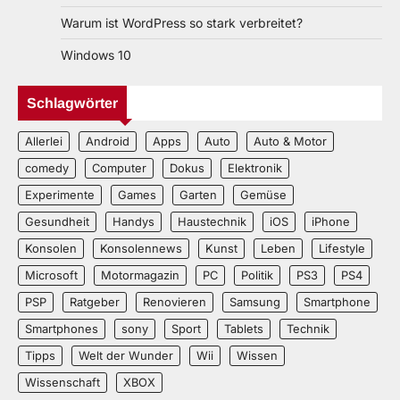
Warum ist WordPress so stark verbreitet?
Windows 10
Schlagwörter
Allerlei
Android
Apps
Auto
Auto & Motor
comedy
Computer
Dokus
Elektronik
Experimente
Games
Garten
Gemüse
Gesundheit
Handys
Haustechnik
iOS
iPhone
Konsolen
Konsolennews
Kunst
Leben
Lifestyle
Microsoft
Motormagazin
PC
Politik
PS3
PS4
PSP
Ratgeber
Renovieren
Samsung
Smartphone
Smartphones
sony
Sport
Tablets
Technik
Tipps
Welt der Wunder
Wii
Wissen
Wissenschaft
XBOX