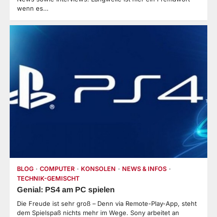
wenn es…
BLOG
COMPUTER
KONSOLEN
NEWS & INFOS
TECHNIK-GEMISCHT
Genial: PS4 am PC spielen
Die Freude ist sehr groß – Denn via Remote-Play-App, steht
dem Spielspaß nichts mehr im Wege. Sony arbeitet an