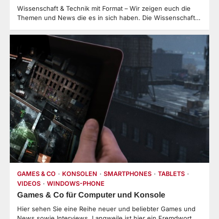
Wissenschaft & Technik mit Format – Wir zeigen euch die
Themen und News die es in sich haben. Die Wissenschaft…
GAMES & CO
KONSOLEN
SMARTPHONES
TABLETS
VIDEOS
WINDOWS-PHONE
Games & Co für Computer und Konsole
Hier sehen Sie eine Reihe neuer und beliebter Games und
News sowie Interviews. Langweile ist hier ein Fremdwort