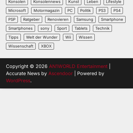
Konsolen
Konsolennews
Kunst
Leben
Lifestyle
Microsoft
Motormagazin
PC
Politik
PS3
PS4
PSP
Ratgeber
Renovieren
Samsung
Smartphone
Smartphones
sony
Sport
Tablets
Technik
Tipps
Welt der Wunder
Wii
Wissen
Wissenschaft
XBOX
Copyright © 2026
AN1WORLD Entertainment
|
Accurate News by
Ascendoor
| Powered by
WordPress
.