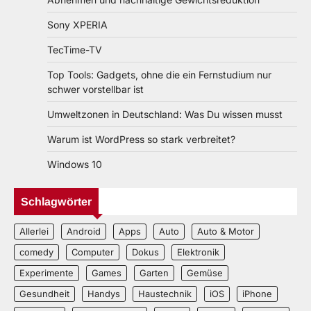
Sony XPERIA
TecTime-TV
Top Tools: Gadgets, ohne die ein Fernstudium nur
schwer vorstellbar ist
Umweltzonen in Deutschland: Was Du wissen musst
Warum ist WordPress so stark verbreitet?
Windows 10
Schlagwörter
Allerlei
Android
Apps
Auto
Auto & Motor
comedy
Computer
Dokus
Elektronik
Experimente
Games
Garten
Gemüse
Gesundheit
Handys
Haustechnik
iOS
iPhone