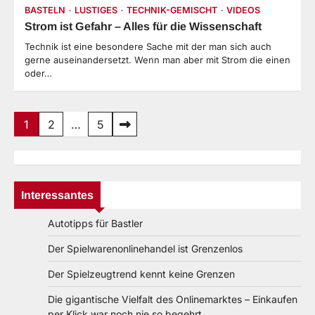
BASTELN
LUSTIGES
TECHNIK-GEMISCHT
VIDEOS
Strom ist Gefahr – Alles für die Wissenschaft
Technik ist eine besondere Sache mit der man sich auch
gerne auseinandersetzt. Wenn man aber mit Strom die einen
oder…
Seitennummerierung
1
2
…
5
der
Beiträge
Interessantes
Autotipps für Bastler
Der Spielwarenonlinehandel ist Grenzenlos
Der Spielzeugtrend kennt keine Grenzen
Die gigantische Vielfalt des Onlinemarktes – Einkaufen
per Klick war noch nie so begehrt