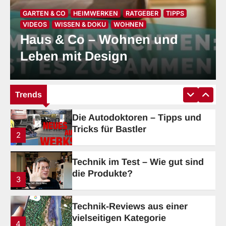
GARTEN & CO
HEIMWERKEN
RATGEBER
TIPPS
Tech-up Weekly die geniale
VIDEOS
WISSEN & DOKU
WOHNEN
Technikzone
Haus & Co – Wohnen und
1
Leben mit Design
Die Autodoktoren – Tipps und
Tricks für Bastler
2
Trends
Technik im Test – Wie gut sind
die Produkte?
3
Technik-Reviews aus einer
vielseitigen Kategorie
4
Science & Fiction: Spannende
Fakten, revolutionäre