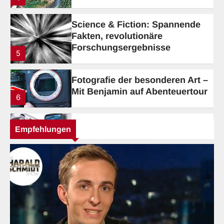
Forschungsergebnisse
5
Fotografie der besonderen Art –
Mit Benjamin auf Abenteuertour
6
Tech-up Weekly die geniale
Technikzone
1
Die Autodoktoren – Tipps und
Empfehlungen
Tricks für Bastler
2
Technik im Test – Wie gut sind
die Produkte?
3
Technik-Reviews aus einer
vielseitigen Kategorie