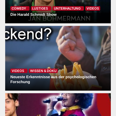
4
COMEDY
LUSTIGES
UNTERHALTUNG
VIDEOS
Die Harald Schmidt Show
Science & Fiction: Spannende
Fakten, revolutionäre
Forschungsergebnisse
5
Fotografie der besonderen Art –
Mit Benjamin auf Abenteuertour
6
VIDEOS
WISSEN & DOKU
Neueste Erkenntnisse aus der psychologischen
Forschung