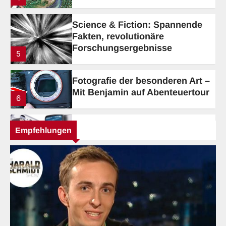
Forschungsergebnisse
5
Fotografie der besonderen Art –
Mit Benjamin auf Abenteuertour
6
Tech-up Weekly die geniale
Technikzone
1
Die Autodoktoren – Tipps und
Empfehlungen
Tricks für Bastler
2
Technik im Test – Wie gut sind
die Produkte?
3
Technik-Reviews aus einer
vielseitigen Kategorie