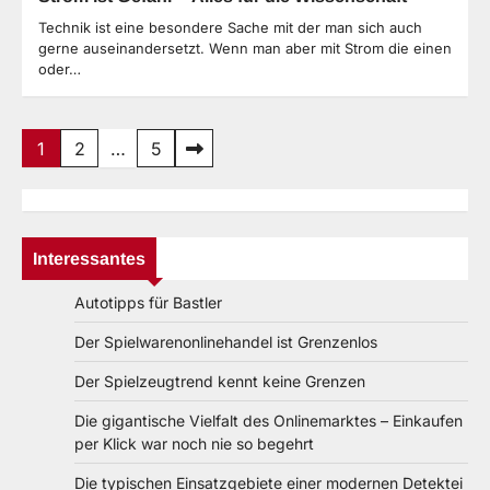
Technik ist eine besondere Sache mit der man sich auch
gerne auseinandersetzt. Wenn man aber mit Strom die einen
oder…
Seitennummerierung
1
2
…
5
der
Beiträge
Interessantes
Autotipps für Bastler
Der Spielwarenonlinehandel ist Grenzenlos
Der Spielzeugtrend kennt keine Grenzen
Die gigantische Vielfalt des Onlinemarktes – Einkaufen
per Klick war noch nie so begehrt
Die typischen Einsatzgebiete einer modernen Detektei