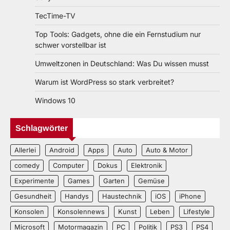
TecTime-TV
Top Tools: Gadgets, ohne die ein Fernstudium nur
schwer vorstellbar ist
Umweltzonen in Deutschland: Was Du wissen musst
Warum ist WordPress so stark verbreitet?
Windows 10
Schlagwörter
Allerlei
Android
Apps
Auto
Auto & Motor
comedy
Computer
Dokus
Elektronik
Experimente
Games
Garten
Gemüse
Gesundheit
Handys
Haustechnik
iOS
iPhone
Konsolen
Konsolennews
Kunst
Leben
Lifestyle
Microsoft
Motormagazin
PC
Politik
PS3
PS4