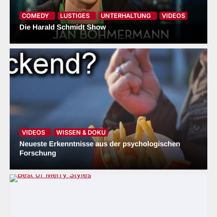
4
COMEDY
LUSTIGES
UNTERHALTUNG
VIDEOS
Die Harald Schmidt Show
Science & Fiction: Spannende
Fakten, revolutionäre
Forschungsergebnisse
5
Fotografie der besonderen Art –
Mit Benjamin auf Abenteuertour
6
VIDEOS
WISSEN & DOKU
Neueste Erkenntnisse aus der psychologischen
Forschung