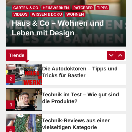
GARTEN & CO
HEIMWERKEN
RATGEBER
TIPPS
Tech-up Weekly die geniale
VIDEOS
WISSEN & DOKU
WOHNEN
Technikzone
Haus & Co – Wohnen und
1
Leben mit Design
Die Autodoktoren – Tipps und
Tricks für Bastler
2
Trends
Technik im Test – Wie gut sind
die Produkte?
3
Technik-Reviews aus einer
vielseitigen Kategorie
4
Science & Fiction: Spannende
Fakten, revolutionäre